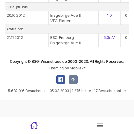
3. Hauptrunde
20.10.2012
Erzgebirge Aue II
1:0
0
VFC Plauen
Achtelfinale
21.11.2012
BSC Freiberg
5:3n.V.
0
Erzgebirge Aue II
Copyright © BSG-Wismut-aue.de 2003-2020. All Rights Reserved.
Theming by Mobilekit
5.682.016 Besucher seit 05.03.2003 | 1.275 heute | 17 Besucher online