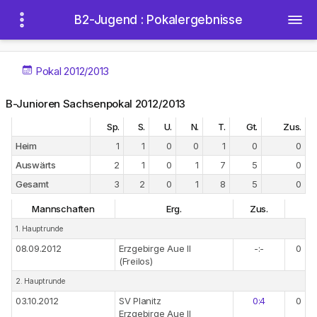
B2-Jugend : Pokalergebnisse
Pokal 2012/2013
B-Junioren Sachsenpokal 2012/2013
Sp.
S.
U.
N.
T.
Gt.
Zus.
Heim
1
1
0
0
1
0
0
Auswärts
2
1
0
1
7
5
0
Gesamt
3
2
0
1
8
5
0
Mannschaften
Erg.
Zus.
1. Hauptrunde
08.09.2012
Erzgebirge Aue II
-:-
0
(Freilos)
2. Hauptrunde
03.10.2012
SV Planitz
0:4
0
Erzgebirge Aue II