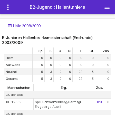
B2-Jugend : Hallenturniere
Halle 2008/2009
B-Junioren Hallenbezirksmeisterschaft (Endrunde)
2008/2009
Sp.
S.
U.
N.
T.
Gt.
Zus.
Heim
0
0
0
0
0
0
0
Auswärts
0
0
0
0
0
0
0
Neutral
5
3
2
0
22
5
0
Gesamt
5
3
2
0
22
5
0
Mannschaften
Erg.
Zus.
Gruppenspiele
18.01.2009
SpG Schwarzenberg/Bermsgr
0:8
0
Erzgebirge Aue II
Gruppenspiele