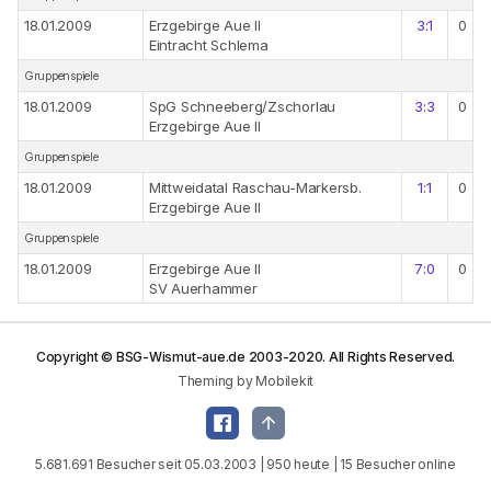
18.01.2009
Erzgebirge Aue II
3:1
0
Eintracht Schlema
Gruppenspiele
18.01.2009
SpG Schneeberg/Zschorlau
3:3
0
Erzgebirge Aue II
Gruppenspiele
18.01.2009
Mittweidatal Raschau-Markersb.
1:1
0
Erzgebirge Aue II
Gruppenspiele
18.01.2009
Erzgebirge Aue II
7:0
0
SV Auerhammer
Copyright © BSG-Wismut-aue.de 2003-2020. All Rights Reserved.
Theming by Mobilekit
5.681.691 Besucher seit 05.03.2003 | 950 heute | 15 Besucher online