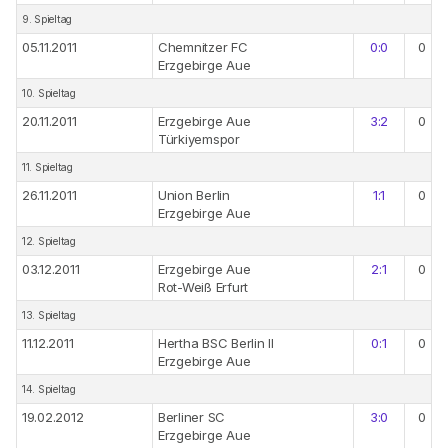
9. Spieltag
05.11.2011
Chemnitzer FC
0:0
0
Erzgebirge Aue
10. Spieltag
20.11.2011
Erzgebirge Aue
3:2
0
Türkiyemspor
11. Spieltag
26.11.2011
Union Berlin
1:1
0
Erzgebirge Aue
12. Spieltag
03.12.2011
Erzgebirge Aue
2:1
0
Rot-Weiß Erfurt
13. Spieltag
11.12.2011
Hertha BSC Berlin II
0:1
0
Erzgebirge Aue
14. Spieltag
19.02.2012
Berliner SC
3:0
0
Erzgebirge Aue