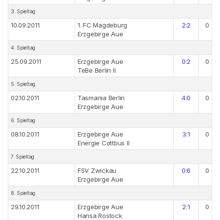
3. Spieltag
10.09.2011
1. FC Magdeburg
2:2
0
Erzgebirge Aue
4. Spieltag
25.09.2011
Erzgebirge Aue
0:2
0
TeBe Berlin II
5. Spieltag
02.10.2011
Tasmania Berlin
4:0
0
Erzgebirge Aue
6. Spieltag
08.10.2011
Erzgebirge Aue
3:1
0
Energie Cottbus II
7. Spieltag
22.10.2011
FSV Zwickau
0:6
0
Erzgebirge Aue
8. Spieltag
29.10.2011
Erzgebirge Aue
2:1
0
Hansa Rostock