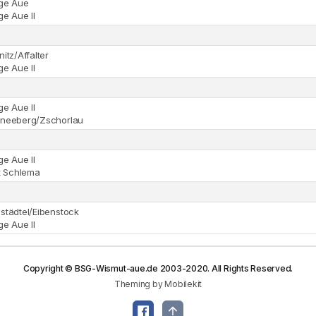
rge Aue
ge Aue II
itz/Affalter
ge Aue II
ge Aue II
neeberg/Zschorlau
ge Aue II
t Schlema
städtel/Eibenstock
ge Aue II
Copyright © BSG-Wismut-aue.de 2003-2020. All Rights Reserved.
Theming by Mobilekit