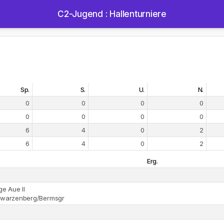
C2-Jugend : Hallenturniere
Sp.
S.
U.
N.
0
0
0
0
0
0
0
0
6
4
0
2
6
4
0
2
Erg.
ge Aue II
warzenberg/Bermsgr