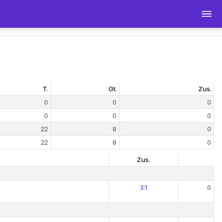
T.
Gt.
Zus.
0
0
0
0
0
0
22
8
0
22
8
0
Zus.
3:1
0