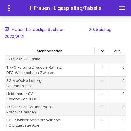
1. Frauen : Ligaspieltag/Tabelle
Frauen Landesliga Sachsen
20. Spieltag
2020/2021
Mannschaften
Erg.
Zus.
02.05.2021 20. Spieltag
1. FFC Fortuna Dresden-Rähnitz
-:-
0
DFC Westsachsen Zwickau
SG MoGoNo Leipzig
-:-
0
Chemnitzer FC
Heidenauer SV
-:-
0
Radebeuler BC 08
TSV 1861 Spitzkunnersdorf
-:-
0
Post SV Dresden
SG Leipziger Verkehrsbetriebe
-:-
0
FC Erzgebirge Aue