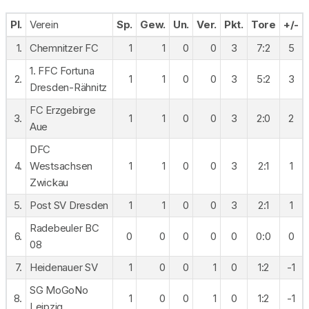
Pl.
Verein
Sp.
Gew.
Un.
Ver.
Pkt.
Tore
+/-
1.
Chemnitzer FC
1
1
0
0
3
7:2
5
1. FFC Fortuna
2.
1
1
0
0
3
5:2
3
Dresden-Rähnitz
FC Erzgebirge
3.
1
1
0
0
3
2:0
2
Aue
DFC
4.
Westsachsen
1
1
0
0
3
2:1
1
Zwickau
5.
Post SV Dresden
1
1
0
0
3
2:1
1
Radebeuler BC
6.
0
0
0
0
0
0:0
0
08
7.
Heidenauer SV
1
0
0
1
0
1:2
-1
SG MoGoNo
8.
1
0
0
1
0
1:2
-1
Leipzig