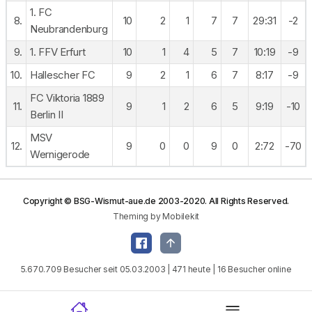
1. FC
8.
10
2
1
7
7
29:31
-2
Neubrandenburg
9.
1. FFV Erfurt
10
1
4
5
7
10:19
-9
10.
Hallescher FC
9
2
1
6
7
8:17
-9
FC Viktoria 1889
11.
9
1
2
6
5
9:19
-10
Berlin II
MSV
12.
9
0
0
9
0
2:72
-70
Wernigerode
Copyright © BSG-Wismut-aue.de 2003-2020. All Rights Reserved.
Theming by Mobilekit
5.670.709 Besucher seit 05.03.2003 | 471 heute | 16 Besucher online