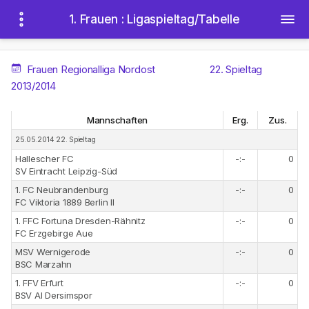
1. Frauen : Ligaspieltag/Tabelle
Frauen Regionalliga Nordost
22. Spieltag
2013/2014
Mannschaften
Erg.
Zus.
25.05.2014 22. Spieltag
Hallescher FC
-:-
0
SV Eintracht Leipzig-Süd
1. FC Neubrandenburg
-:-
0
FC Viktoria 1889 Berlin II
1. FFC Fortuna Dresden-Rähnitz
-:-
0
FC Erzgebirge Aue
MSV Wernigerode
-:-
0
BSC Marzahn
1. FFV Erfurt
-:-
0
BSV Al Dersimspor