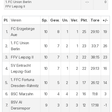
1. FC Union Berlin
-:-
0
FFV Leipzig II
Pl.
Verein
Sp.
Gew.
Un.
Ver.
Pkt.
Tore
+/-
FC Erzgebirge
1.
10
8
1
1
25
29:10
19
Aue
1. FC Union
2.
10
7
2
1
23
33:7
26
Berlin
3.
FFV Leipzig II
10
7
1
2
22
38:15
23
SV Eintracht
4.
10
7
1
2
22
29:13
16
Leipzig-Süd
1. FFC Fortuna
5.
10
5
2
3
17
26:12
14
Dresden-Rähnitz
6.
BSC Marzahn
10
4
4
2
16
11:8
3
BSV Al
7.
9
3
3
3
12
17:18
-1
Dersimspor