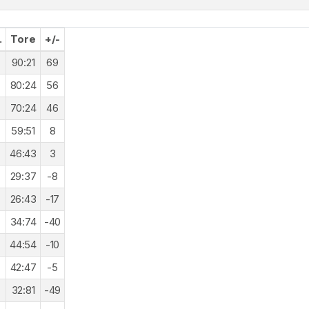
.
Tore
+/-
90:21
69
80:24
56
70:24
46
59:51
8
46:43
3
29:37
-8
26:43
-17
34:74
-40
44:54
-10
42:47
-5
32:81
-49