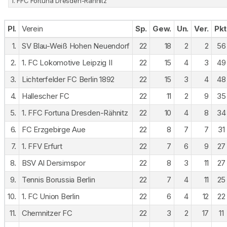
1. FFC Fortuna Dresden-Rähnitz
Pl.
Verein
Sp.
Gew.
Un.
Ver.
Pkt
1.
SV Blau-Weiß Hohen Neuendorf
22
18
2
2
56
2.
1. FC Lokomotive Leipzig II
22
15
4
3
49
3.
Lichterfelder FC Berlin 1892
22
15
3
4
48
4.
Hallescher FC
22
11
2
9
35
5.
1. FFC Fortuna Dresden-Rähnitz
22
10
4
8
34
6.
FC Erzgebirge Aue
22
8
7
7
31
7.
1. FFV Erfurt
22
7
6
9
27
8.
BSV Al Dersimspor
22
8
3
11
27
9.
Tennis Borussia Berlin
22
7
4
11
25
10.
1. FC Union Berlin
22
6
4
12
22
11.
Chemnitzer FC
22
3
2
17
11