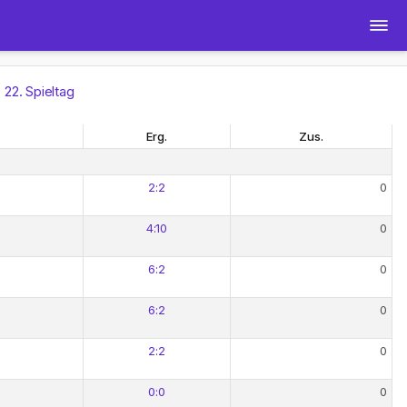
22. Spieltag
Erg.
Zus.
2:2
0
4:10
0
6:2
0
6:2
0
2:2
0
0:0
0