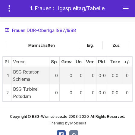
1. Frauen : Ligaspieltag/Tabelle
Frauen DDR-Oberliga 1987/1988
Mannschaften
Erg.
Zus.
Pl.
Verein
Sp.
Gew.
Un.
Ver.
Pkt.
Tore
+/-
BSG Rotation
1.
0
0
0
0
0-0
0:0
0
Schlema
BSG Turbine
2.
0
0
0
0
0-0
0:0
0
Potsdam
Copyright © BSG-Wismut-aue.de 2003-2020. All Rights Reserved.
Theming by Mobilekit