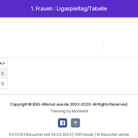
1. Frauen : Ligaspieltag/Tabelle
+/-
0
0
Copyright © BSG-Wismut-aue.de 2003-2020. All Rights Reserved.
Theming by Mobilekit
5.674.103 Besucher seit 05.03.2003 | 1.591 heute | 10 Besucher online