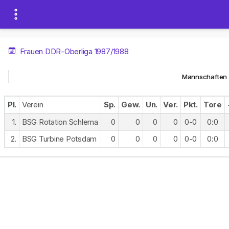
Frauen DDR-Oberliga 1987/1988
Mannschaften
Pl.
Verein
Sp.
Gew.
Un.
Ver.
Pkt.
Tore
1.
BSG Rotation Schlema
0
0
0
0
0-0
0:0
2.
BSG Turbine Potsdam
0
0
0
0
0-0
0:0