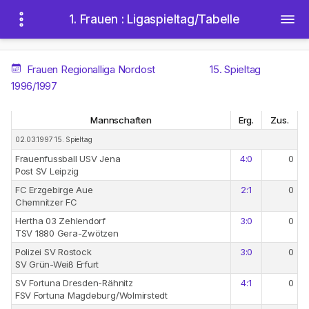
1. Frauen : Ligaspieltag/Tabelle
Frauen Regionalliga Nordost
15. Spieltag
1996/1997
Mannschaften
Erg.
Zus.
02.03.1997 15. Spieltag
Frauenfussball USV Jena
4:0
0
Post SV Leipzig
FC Erzgebirge Aue
2:1
0
Chemnitzer FC
Hertha 03 Zehlendorf
3:0
0
TSV 1880 Gera-Zwötzen
Polizei SV Rostock
3:0
0
SV Grün-Weiß Erfurt
SV Fortuna Dresden-Rähnitz
4:1
0
FSV Fortuna Magdeburg/Wolmirstedt