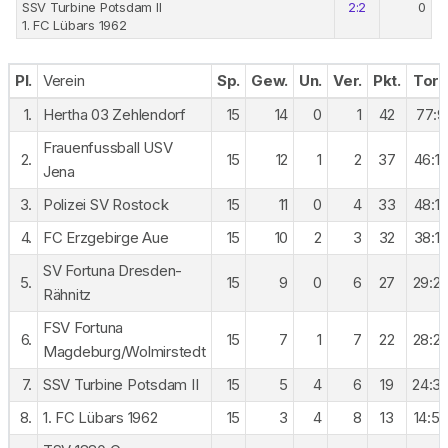
SSV Turbine Potsdam II
2:2
0
1. FC Lübars 1962
Pl.
Verein
Sp.
Gew.
Un.
Ver.
Pkt.
Tor
1.
Hertha 03 Zehlendorf
15
14
0
1
42
77:9
Frauenfussball USV
2.
15
12
1
2
37
46:1
Jena
3.
Polizei SV Rostock
15
11
0
4
33
48:1
4.
FC Erzgebirge Aue
15
10
2
3
32
38:1
SV Fortuna Dresden-
5.
15
9
0
6
27
29:2
Rähnitz
FSV Fortuna
6.
15
7
1
7
22
28:2
Magdeburg/Wolmirstedt
7.
SSV Turbine Potsdam II
15
5
4
6
19
24:3
8.
1. FC Lübars 1962
15
3
4
8
13
14:5