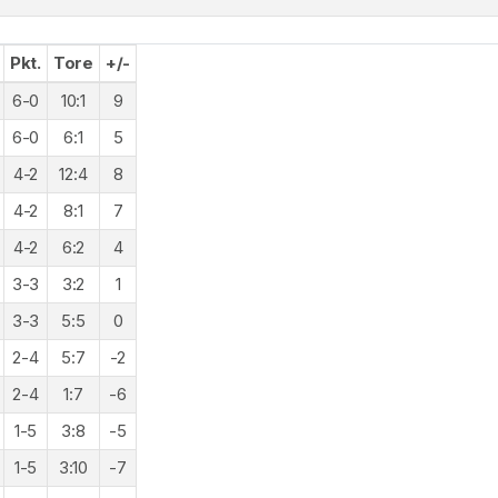
Pkt.
Tore
+/-
6-0
10:1
9
6-0
6:1
5
4-2
12:4
8
4-2
8:1
7
4-2
6:2
4
3-3
3:2
1
3-3
5:5
0
2-4
5:7
-2
2-4
1:7
-6
1-5
3:8
-5
1-5
3:10
-7