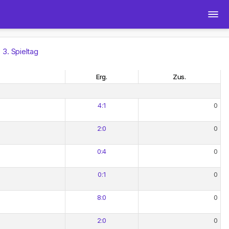
3. Spieltag
Erg.
Zus.
4:1
0
2:0
0
0:4
0
0:1
0
8:0
0
2:0
0