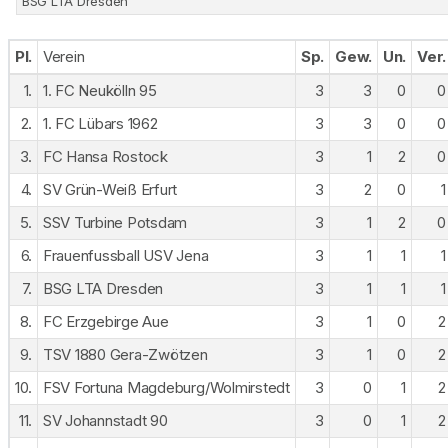
BSG LTA Dresden
Pl.
Verein
Sp.
Gew.
Un.
Ver.
1.
1. FC Neukölln 95
3
3
0
0
2.
1. FC Lübars 1962
3
3
0
0
3.
FC Hansa Rostock
3
1
2
0
4.
SV Grün-Weiß Erfurt
3
2
0
1
5.
SSV Turbine Potsdam
3
1
2
0
6.
Frauenfussball USV Jena
3
1
1
1
7.
BSG LTA Dresden
3
1
1
1
8.
FC Erzgebirge Aue
3
1
0
2
9.
TSV 1880 Gera-Zwötzen
3
1
0
2
10.
FSV Fortuna Magdeburg/Wolmirstedt
3
0
1
2
11.
SV Johannstadt 90
3
0
1
2