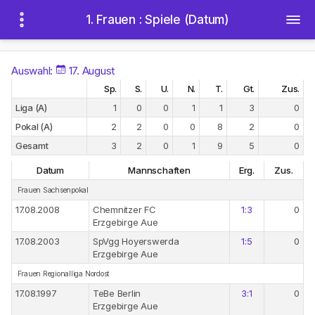
1. Frauen : Spiele (Datum)
Auswahl:
17. August
Sp.
S.
U.
N.
T.
Gt.
Zus.
Liga (A)
1
0
0
1
1
3
0
Pokal (A)
2
2
0
0
8
2
0
Gesamt
3
2
0
1
9
5
0
Datum
Mannschaften
Erg.
Zus.
Frauen Sachsenpokal
17.08.2008
Chemnitzer FC
1:3
0
Erzgebirge Aue
17.08.2003
SpVgg Hoyerswerda
1:5
0
Erzgebirge Aue
Frauen Regionalliga Nordost
17.08.1997
TeBe Berlin
3:1
0
Erzgebirge Aue