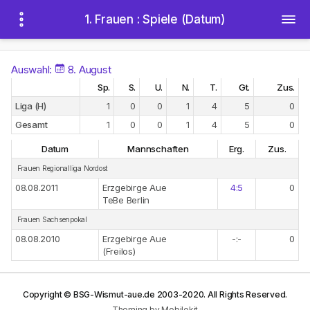
1. Frauen : Spiele (Datum)
Auswahl:
8. August
Sp.
S.
U.
N.
T.
Gt.
Zus.
Liga (H)
1
0
0
1
4
5
0
Gesamt
1
0
0
1
4
5
0
Datum
Mannschaften
Erg.
Zus.
Frauen Regionalliga Nordost
08.08.2011
Erzgebirge Aue
4:5
0
TeBe Berlin
Frauen Sachsenpokal
08.08.2010
Erzgebirge Aue
-:-
0
(Freilos)
Copyright © BSG-Wismut-aue.de 2003-2020. All Rights Reserved.
Theming by Mobilekit