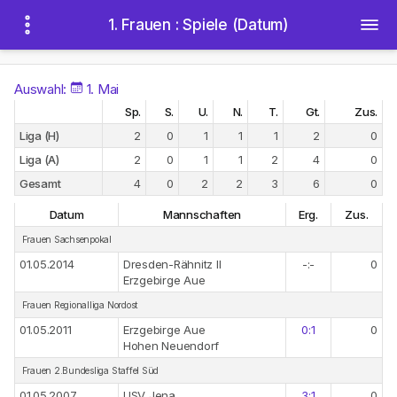
1. Frauen : Spiele (Datum)
Auswahl:
1. Mai
Sp.
S.
U.
N.
T.
Gt.
Zus.
Liga (H)
2
0
1
1
1
2
0
Liga (A)
2
0
1
1
2
4
0
Gesamt
4
0
2
2
3
6
0
Datum
Mannschaften
Erg.
Zus.
Frauen Sachsenpokal
01.05.2014
Dresden-Rähnitz II
-:-
0
Erzgebirge Aue
Frauen Regionalliga Nordost
01.05.2011
Erzgebirge Aue
0:1
0
Hohen Neuendorf
Frauen 2.Bundesliga Staffel Süd
01.05.2007
USV Jena
3:1
0