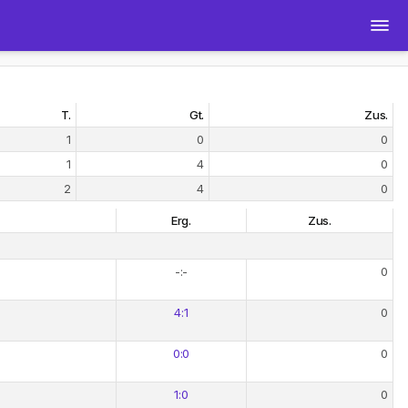
T.
Gt.
Zus.
1
0
0
1
4
0
2
4
0
Erg.
Zus.
-:-
0
4:1
0
0:0
0
1:0
0