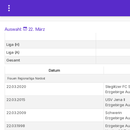
Auswahl:
22. März
Liga (H)
Liga (A)
Gesamt
Datum
Frauen Regionalliga Nordost
22.03.2020
Steglitzer FC 
Erzgebirge A
22.03.2015
USV Jena II
Erzgebirge A
22.03.2009
Schwerin
Erzgebirge A
22.03.1998
Erzgebirge A