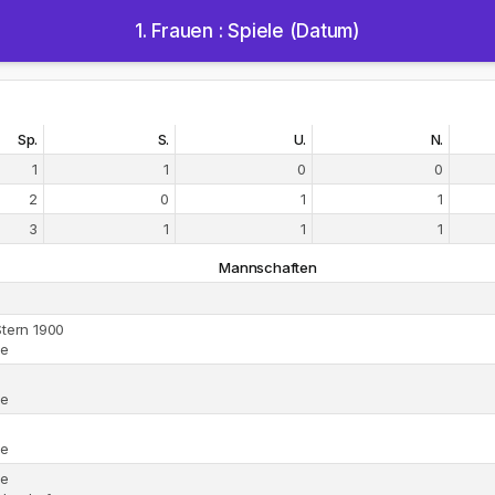
1. Frauen : Spiele (Datum)
Sp.
S.
U.
N.
1
1
0
0
2
0
1
1
3
1
1
1
Mannschaften
Stern 1900
ue
ue
ue
ue